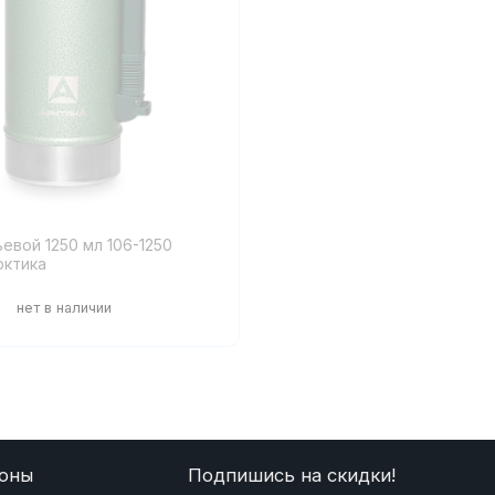
евой 1250 мл 106-1250
рктика
оны
Подпишись на скидки!