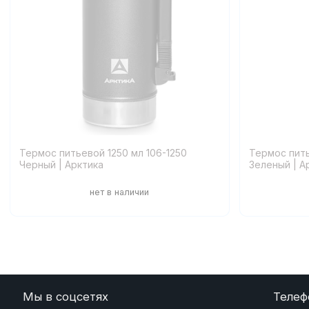
Термос питьевой 1250 мл 106-1250
Термос пить
Черный | Арктика
Зеленый | А
Мы в соцсетях
Телеф