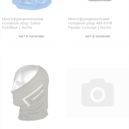
Многофункциональный
Многофункциональный
головной убор Salmo
головной убор AM-6518
Fish/Blue | Norfin
Feeder Concept | Norfin