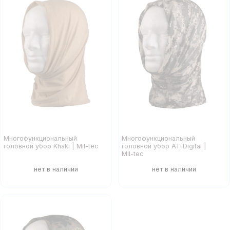
Многофункциональный
Многофункциональный
головной убор Khaki | Mil-tec
головной убор AT-Digital |
Mil-tec