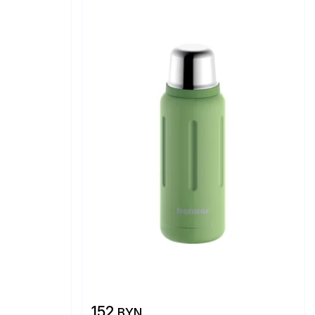
152
BYN