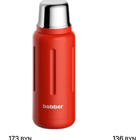
173
136
BYN
BYN