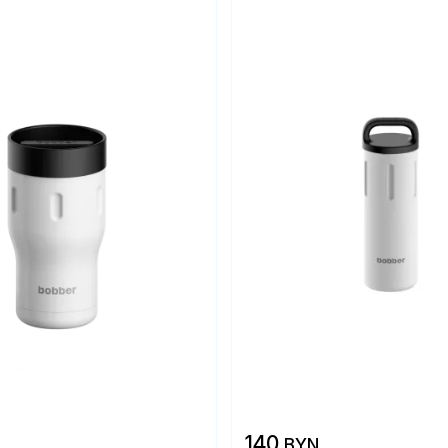
140
BYN