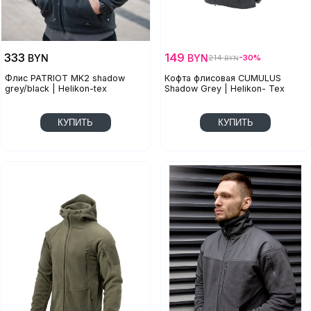
333
149
BYN
BYN
214
-30%
BYN
Флис PATRIOT MK2 shadow
Кофта флисовая CUMULUS
grey/black | Helikon-tex
Shadow Grey | Helikon- Tex
КУПИТЬ
КУПИТЬ