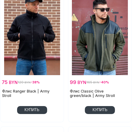
75
99
BYN
BYN
120
-38%
165
-40%
BYN
BYN
Флис Ranger Black | Army
Флис Classic Olive
Stroll
green/black | Army Stroll
КУПИТЬ
КУПИТЬ