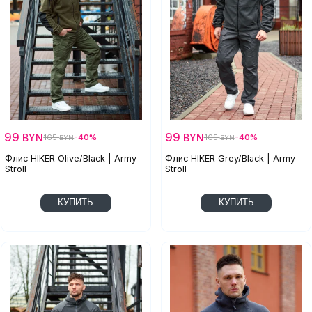
99
99
BYN
BYN
165
-40%
165
-40%
BYN
BYN
Флис HIKER Olive/Black | Army
Флис HIKER Grey/Black | Army
Stroll
Stroll
КУПИТЬ
КУПИТЬ