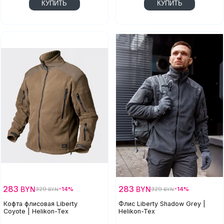
КУПИТЬ
КУПИТЬ
283
283
BYN
BYN
329
-14%
329
-14%
BYN
BYN
Кофта флисовая Liberty
Флис Liberty Shadow Grey |
Coyote | Helikon-Tex
Helikon-Tex