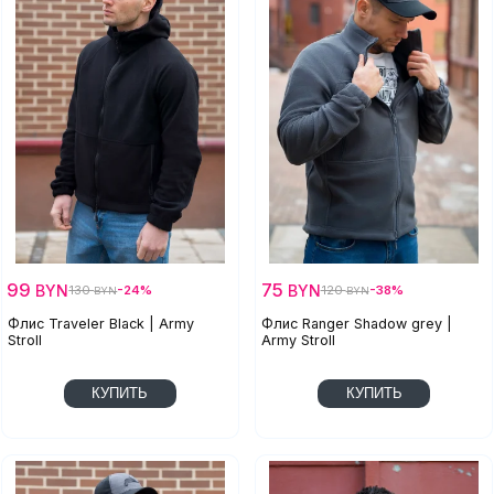
99
75
BYN
BYN
130
-24%
120
-38%
BYN
BYN
Флис Traveler Black | Army
Флис Ranger Shadow grey |
Stroll
Army Stroll
КУПИТЬ
КУПИТЬ