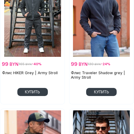
99
99
BYN
BYN
165
-40%
130
-24%
BYN
BYN
Флис HIKER Grey | Army Stroll
Флис Traveler Shadow grey |
Army Stroll
КУПИТЬ
КУПИТЬ