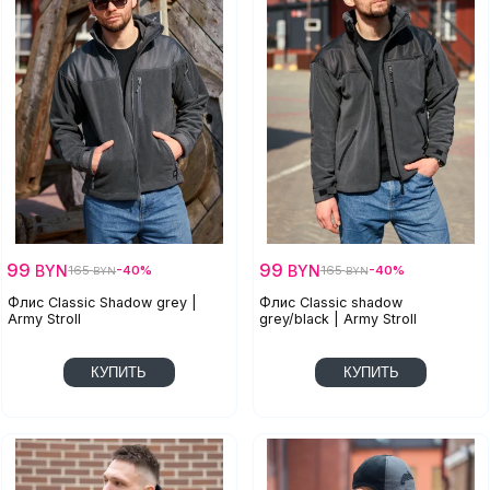
99
99
BYN
BYN
165
-40%
165
-40%
BYN
BYN
Флис Classic Shadow grey |
Флис Classic shadow
Army Stroll
grey/black | Army Stroll
КУПИТЬ
КУПИТЬ