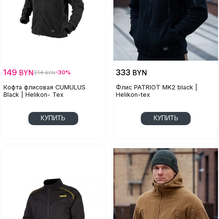
149
333
BYN
BYN
214
-30%
BYN
Кофта флисовая CUMULUS
Флис PATRIOT MK2 black |
Black | Helikon- Tex
Helikon-tex
КУПИТЬ
КУПИТЬ