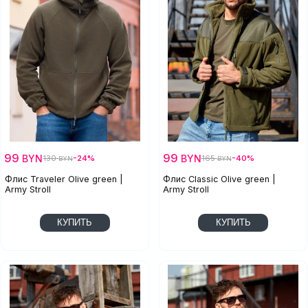
99
99
BYN
BYN
130
-24%
165
-40%
BYN
BYN
Флис Traveler Olive green |
Флис Classic Olive green |
Army Stroll
Army Stroll
КУПИТЬ
КУПИТЬ