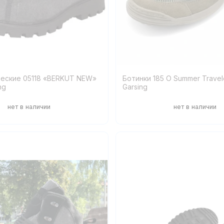
ческие 05118 «BERKUT NEW»
Ботинки 185 O Summer Travele
ng
Garsing