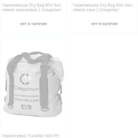
Гермомешок Dry Bag 80л без
Гермомешок Dry Bag 80л без
лямок оранжевая | Следопыт
лямок хаки | Следопыт
Гермосумка Traveller 40л PF-