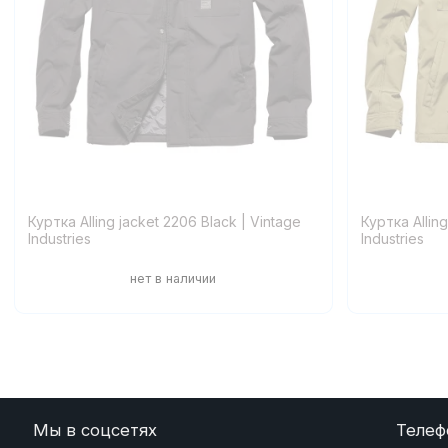
Куртка Alling jacket 2206 Black | Vintage
Куртка Alling
Industries
Industries
Мы в соцсетях
Телеф