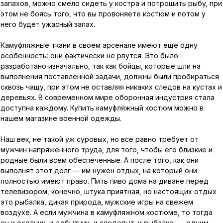
запахов, можно смело сидеть у костра и потрошить рыбу, при
этом не боясь того, что вы провоняете костюм и потом у
него будет ужасный запах.
Камуфляжные ткани в своем арсенале имеют еще одну
особенность: они фактически не рвутся. Это было
разработано изначально, так как бойцы, которые шли на
выполнения поставленной задачи, должны были пробираться
сквозь чащу, при этом не оставляя никаких следов на кустах и
деревьях. В современном мире оборонная индустрия стала
доступна каждому. Купить камуфляжный костюм можно в
нашем магазине военной одежды.
Наш век, не такой уж суровых, но все равно требует от
мужчин напряженного труда, для того, чтобы его близкие и
родные были всем обеспеченные. А после того, как они
выполнят этот долг — им нужен отдых, на который они
полностью имеют право. Пить пиво дома на диване перед
телевизором, конечно, штука приятная, но настоящих отдых
это рыбалка, дикая природа, мужские игры на свежем
воздухе. А если мужчина в камуфляжном костюме, то тогда
он и охотник, и добытчик, и следопыт, и рыбалка, — одним