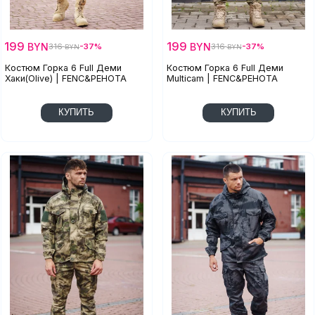
199
199
BYN
BYN
316
-37%
316
-37%
BYN
BYN
Костюм Горка 6 Full Деми
Костюм Горка 6 Full Деми
Хаки(Olive) | FENC&PEHOTA
Multicam | FENC&PEHOTA
КУПИТЬ
КУПИТЬ