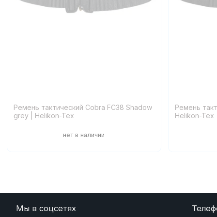
Ремень тактический Cobra FC38 Shadow
Ремень такт
grey | Helikon-Tex
Helikon-Tex
Мы в соцсетях
Телеф