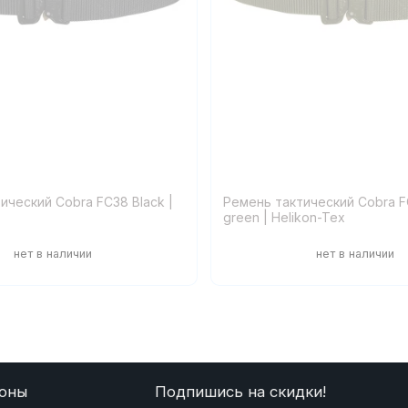
ический Cobra FC38 Black |
Ремень тактический Cobra F
green | Helikon-Tex
оны
Подпишись на скидки!