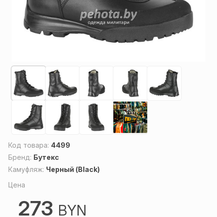
Код товара:
4499
Бренд:
Бутекс
Камуфляж:
Черный (Black)
Цена
273
BYN