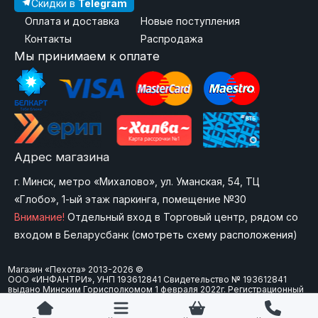
Скидки в
Telegram
Оплата и доставка
Новые поступления
Контакты
Распродажа
Мы принимаем к оплате
Адрес магазина
г. Минск, метро «Михалово», ул. Уманская, 54, ТЦ
«Глобо», 1-ый этаж паркинга, помещение №30
Внимание!
Отдельный вход в Торговый центр, рядом со
входом в Беларусбанк (
смотреть схему расположения
)
Магазин «Пехота» 2013-2026 ©
ООО «ИНФАНТРИ», УНП 193612841 Свидетельство № 193612841
выдано Минским Горисполкомом 1 февраля 2022г. Регистрационный
номер в Торговом реестре Республики Беларусь: 573747 от 15
февраля 2024 г. Юр. адрес: 220092 г.Минск, ул. Болеслава Берута, д.