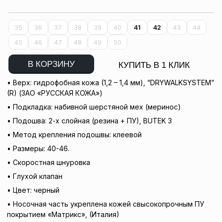
35
36
37
38
39
40
41
42
43
44
45
46
47
48
49
50
В КОРЗИНУ
КУПИТЬ В 1 КЛИК
• Верх: гидрофобная кожа (1,2 – 1,4 мм), “DRYWALKSYSTEM”
(R) (ЗАО «РУССКАЯ КОЖА»)
• Подкладка: набивной шерстяной мех (меринос)
• Подошва: 2-х слойная (резина + ПУ), BUTEK 3
• Метод крепления подошвы: клеевой
• Размеры: 40-46.
• Скоростная шнуровка
• Глухой клапан
• Цвет: черный
• Носочная часть укреплена кожей cвысокопрочным ПУ
покрытием «Матрикс», (Италия)