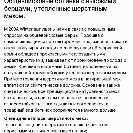
Общевойсковые ботинки с высокими
берцами, утепленные шерстяным
мехом.
М.203А Winter выпущены нами в связи с повышенным
спросом на общевойсковые берцы. Подошва с
самоочищающимся протектором-мягкая, износостойкая и
очень популярная среди военнослужащих белорусской
армии обладает прекрасными теплозащитными
характеристиками, защищает от проникновения холода с
земли. Крепкие и надежные ботинки, выполненные из
натуральной хромовой кожи утеплены шерстяным мехом.
При изготовлении шерстяного меха в натуральный мех
вплетаются синтетические волокна. Основание так же
синтетическое. Все преимущества натурального меха
сохраняются, и при этом появляется повышенная
износостойкость. Нога «дышит» и согревается, а
товарный вид ботинок сохраняется намного дольше.
Очевидные плюсы шерстяного меха:
-влагопоглощение: шерстяные волокна являются
пористыми и отлично впитывают влагу;