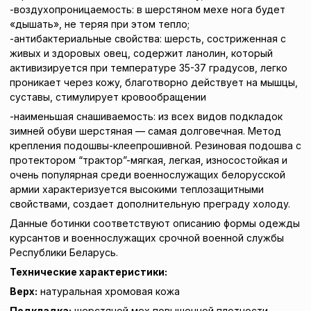
-воздухопроницаемость: в шерстяном мехе нога будет
«дышать», не теряя при этом тепло;
-антибактериальные свойства: шерсть, состриженная с
живых и здоровых овец, содержит ланолин, который
активизируется при температуре 35-37 градусов, легко
проникает через кожу, благотворно действует на мышцы,
суставы, стимулирует кровообращении
-наименьшая снашиваемость: из всех видов подкладок
зимней обуви шерстяная — самая долговечная. Метод
крепления подошвы-клеепрошивной. Резиновая подошва с
протектором “трактор”-мягкая, легкая, износостойкая и
очень популярная среди военнослужащих белорусской
армии характеризуется высокими теплозащитными
свойствами, создает дополнительную преграду холоду.
Данные ботинки соответствуют описанию формы одежды
курсантов и военнослужащих срочной военной службы
Республики Беларусь.
Технические характеристики:
Верх:
натуральная хромовая кожа
Подкладка:
шерстяной мех повышенной плотности