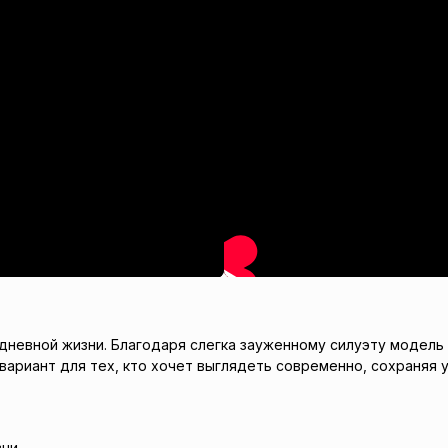
дневной жизни. Благодаря слегка зауженному силуэту модель 
й вариант для тех, кто хочет выглядеть современно, сохраняя
ни.