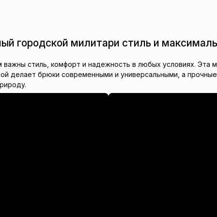
ный городской милитари стиль и максимал
 важны стиль, комфорт и надежность в любых условиях. Эта 
ой делает брюки современными и универсальными, а прочные 
природу.