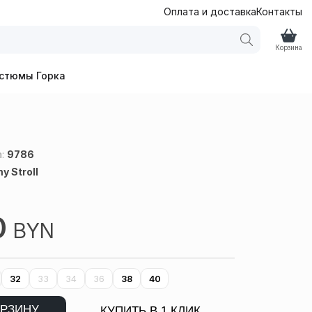
Оплата и доставка
Контакты
Корзина
стюмы Горка
а:
9786
y Stroll
0
BYN
32
33
34
36
38
40
ОРЗИНУ
КУПИТЬ В 1 КЛИК