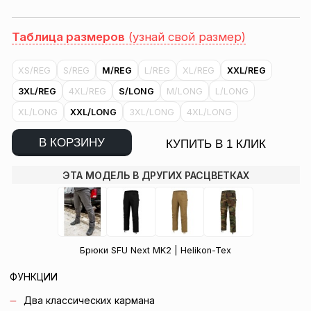
Таблица размеров
(узнай свой размер)
XS/REG
S/REG
M/REG
L/REG
XL/REG
XXL/REG
3XL/REG
4XL/REG
S/LONG
M/LONG
L/LONG
XL/LONG
XXL/LONG
3XL/LONG
4XL/LONG
В КОРЗИНУ
КУПИТЬ В 1 КЛИК
ЭТА МОДЕЛЬ В ДРУГИХ РАСЦВЕТКАХ
Брюки SFU Next MK2 | Helikon-Tex
ФУНКЦИИ
Два классических кармана