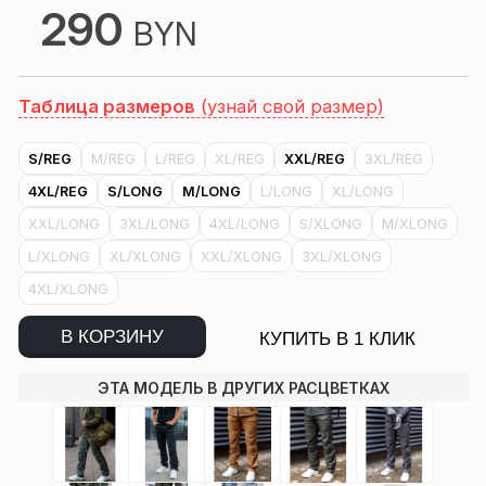
290
BYN
Таблица размеров
(узнай свой размер)
S/REG
M/REG
L/REG
XL/REG
XXL/REG
3XL/REG
4XL/REG
S/LONG
M/LONG
L/LONG
XL/LONG
XXL/LONG
3XL/LONG
4XL/LONG
S/XLONG
M/XLONG
L/XLONG
XL/XLONG
XXL/XLONG
3XL/XLONG
4XL/XLONG
В КОРЗИНУ
КУПИТЬ В 1 КЛИК
ЭТА МОДЕЛЬ В ДРУГИХ РАСЦВЕТКАХ