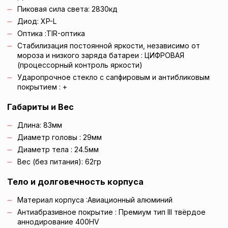
Пиковая сила света:
2830
кд
Диод:
XP-L
Оптика
:
TIR-оптика
Стабилизация постоянной яркости, независимо от
мороза и низкого заряда батареи
:
ЦИФРОВАЯ
(процессорный контроль яркости)
Ударопрочное стекло с сапфировым и антибликовым
покрытием
: +
Габариты и Вес
Длина:
83
мм
Диаметр головы
:
29
мм
Диаметр тела
:
24.5
мм
Вес (без питания):
62
гр
Тело и долговечность корпуса
Материал корпуса
:
Авиационный алюминий
Антиабразивное покрытие
:
Премиум тип III твёрдое
аннодирование 400HV