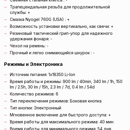
Трапецеидальная резьба для продолжительной
службы: +
Смазка Nyogel 760G (USA)
: +
Возможность установки вертикально, как свечи: +
Резиновый тактический грип-упор для надежного
удержания фонаря: -
Чехол на ремень: -
Прочный и легко снимающийся шнурок : -
Режимы и Электроника
Источник питания:
1x18350 Li-Ion
Время работы и режимы:
900 lm / 40min, 340 lm / 1h, 150
lm / 2.5h, 30 lm / 15h, 2.3 lm / 7d, 0.4 lm / 54d
Количество режимов:
6
Тип переключения режимов:
Боковая кнопка
Тип кнопки:
Электронный
Мгновенное включение для быстрого доступа: +
Время работы для максимального режима:
40 мин
Время работы для минимального режима:
54 дня