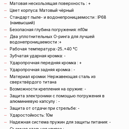
Матовая нескользящая поверхность : +
Цвет корпуса:
Матовый чёрный
Стандарт пыле- и водонепроницаемости
:
IP68
(наивысший)
Безопасная глубина погружения: m
10
м
Два уплотнительных О-ринга для лучшей
водонепроницаемости
:+
Рабочая температура:
-25..+40
°C
Зубчатая ударная кромка: -
Ударопрочная передняя кромка
: +
Ударопрочная задняя кромка
: -
Материал кромки:
Нержавеющая сталь из
сверхтвёрдого титана
Возможности крепления на оружие: -
Защита электроники с помощью погружения в
алюминиевую капсулу
: -
Защита от отдачи при стрельбе: -
Ударостойкость:
10
м
Надежная система пружин для защиты питания: -
Съемная стальная клипса
: -