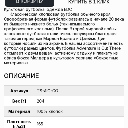
В КОРЗИНУ
КУПИТЬ В 1 КЛИК
Культовая футболка: одежда EDC
Классическая хлопковая футболка обычного кроя.
Своеобразная форма футболок развилась в начале 20 века
из бывшего нижнего белья (так называемого
профсоюзного костюма). После Второй мировой войны
хлопковые футболки стали очень популярны благодаря
таким актерам, как Марлон Брандо и Джеймс Дин,
которые носили их на экране. В нашем ассортименте есть
футболки разных цветов. Футболка Adventure Is Out There
отсылает к двум вещам: активному отдыху и плакату из
офиса Фокса Малдера в культовом сериале «Секретные
материалы».
ОПИСАНИЕ
Артикул
TS-AIO-CO
Вес [г]
204
Материал
100% хлопок
Плотность
165
[г/м2]