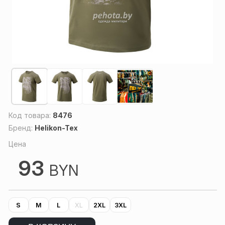
Код товара:
8476
Бренд:
Helikon-Tex
Цена
93
BYN
S
M
L
XL
2XL
3XL