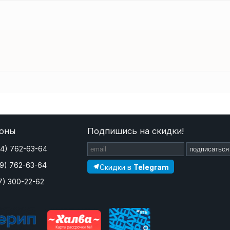
оны
Подпишись на скидки!
44) 762-63-64
подписаться
29) 762-63-64
Скидки в
Telegram
7) 300-22-62