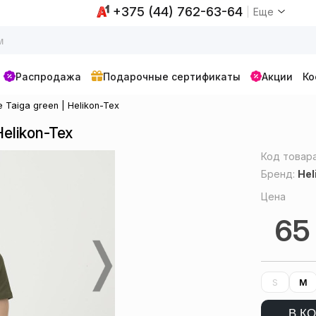
+375 (44) 762-63-64
Еще
Распродажа
Подарочные сертификаты
Акции
Ко
Taiga green | Helikon-Tex
elikon-Tex
Код товар
Бренд:
Hel
Цена
6
S
M
В К