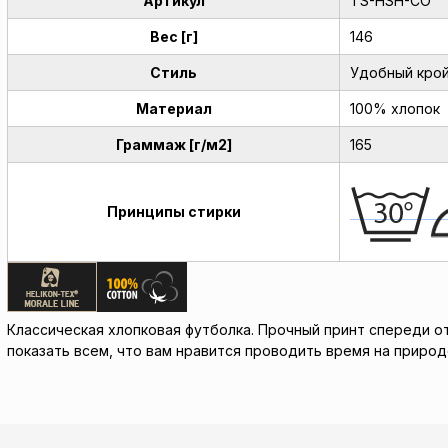
Артикул
TS-HSH-CO
Вес [г]
146
Стиль
Удобный кро
Материал
100% хлопок
Граммаж [г/м2]
165
Принципы стирки
Классическая хлопковая футболка. Прочный принт спереди отн
показать всем, что вам нравится проводить время на природ