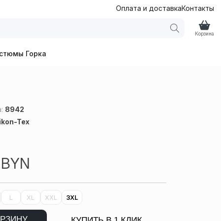
Оплата и доставка
Контакты
Корзина
стюмы Горка
а:
8942
ikon-Tex
5
BYN
L
XL
XXL
3XL
ОРЗИНУ
КУПИТЬ В 1 КЛИК