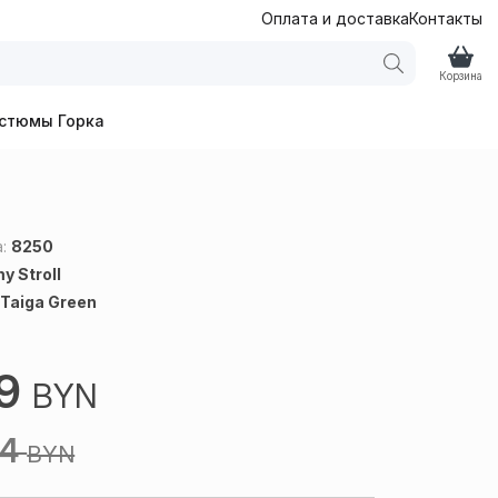
Оплата и доставка
Контакты
Корзина
стюмы Горка
а:
8250
y Stroll
:
Taiga Green
49
BYN
44
BYN