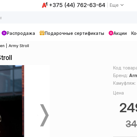
+375 (44) 762-63-64
Еще
Распродажа
Подарочные сертификаты
Акции
Ко
n | Army Stroll
roll
Код товар
Бренд:
Arm
Камуфляж
Цена
2
3