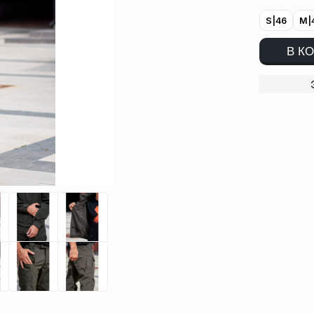
S|46
M|
В К