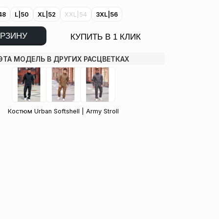
48
L|50
XL|52
XXL|54
3XL|56
ОРЗИНУ
КУПИТЬ В 1 КЛИК
ЭТА МОДЕЛЬ В ДРУГИХ РАСЦВЕТКАХ
Костюм Urban Softshell | Army Stroll