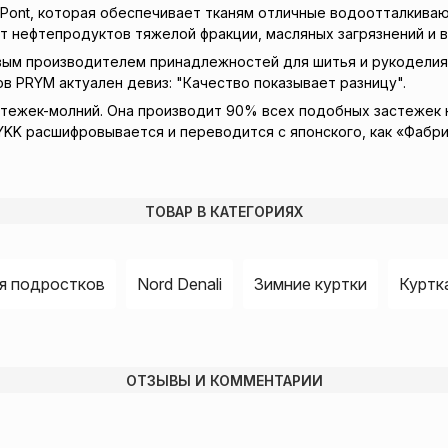
uPont, которая обеспечивает тканям отличные водоотталкиваю
от нефтепродуктов тяжелой фракции, масляных загрязнений и 
вым производителем принадлежностей для шитья и рукоделия.
в PRYM актуален девиз: "Качество показывает разницу".
ежек-молний. Она производит 90% всех подобных застежек на
 YKK расшифровывается и переводится с японского, как «Фабр
ТОВАР В КАТЕГОРИЯХ
ля подростков
Nord Denali
Зимние куртки
Куртк
ОТЗЫВЫ И КОММЕНТАРИИ