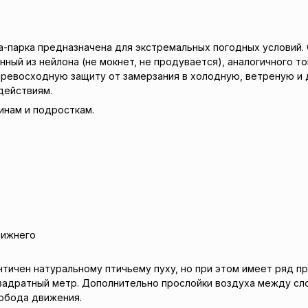
а-парка предназначена для экстремальных погодных условий.
ный из нейлона (не мокнет, не продувается), аналогичного то
ревосходную защиту от замерзания в холодную, ветреную и 
здействиям.
инам и подросткам.
нижнего
ичен натуральному птичьему пуху, но при этом имеет ряд пре
а квадратный метр. Дополнительно прослойки воздуха между 
обода движения.