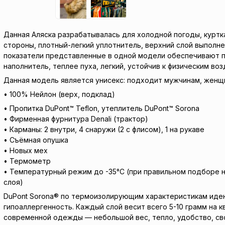
Данная Аляска разрабатывалась для холодной погоды, куртк
стороны, плотный-легкий уплотнитель, верхний слой выполнен
показатели представленные в одной модели обеспечивают п
наполнитель, теплее пуха, легкий, устойчив к физическим во
Данная модель является унисекс: подходит мужчинам, женщ
• 100% Нейлон (верх, подклад)
• Пропитка DuPont™ Teflon, утеплитель DuPont™ Sorona
• Фирменная фурнитура Denali (трактор)
• Карманы: 2 внутри, 4 снаружи (2 с флисом), 1 на рукаве
• Съёмная опушка
• Новых мех
• Термометр
• Температурный режим до -35°С (при правильном подборе 
слоя)
DuPont Sorona® по термоизолирующим характеристикам идент
гипоаллергенность. Каждый слой весит всего 5-10 грамм н
современной одежды — небольшой вес, тепло, удобство, св