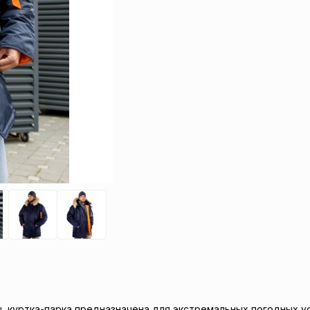
 куртка-парка предназначена для экстремальных погодных ус