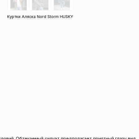
Куртки Аляска Nord Storm HUSKY
ловий. Обтекаемый силуэт предполагает приятный глазу вид