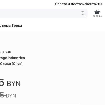
Оплата и доставка
Контакты
Корзина
стюмы Горка
а:
7630
tage Industries
:
Олива (Olive)
45
BYN
05
BYN