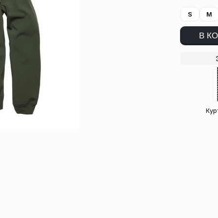
S
M
В К
Курт