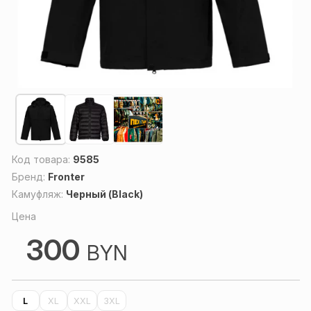
Код товара:
9585
Бренд:
Fronter
Камуфляж:
Черный (Black)
Цена
300
BYN
L
XL
XXL
3XL