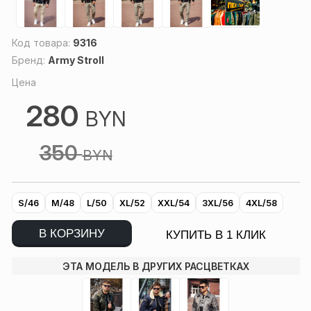
Код товара:
9316
Бренд:
Army Stroll
Цена
280
BYN
350
BYN
S/46
M/48
L/50
XL/52
XXL/54
3XL/56
4XL/58
В КОРЗИНУ
КУПИТЬ В 1 КЛИК
ЭТА МОДЕЛЬ В ДРУГИХ РАСЦВЕТКАХ