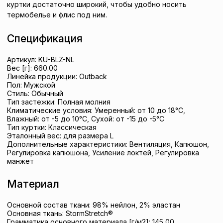
куртки достаточно широкий, чтобы удобно носить
термобелье и флис под ним.
Спецификация
Артикул:
KU-BLZ-NL
Вес [г]:
660.00
Линейка продукции:
Outback
Пол:
Мужской
Стиль:
Обычный
Тип застежки:
Полная молния
Климатические условия:
Умеренный: от 10 до 18°C,
Влажный: от -5 до 10°C, Сухой: от -15 до -5°C
Тип куртки:
Классическая
Эталонный вес: для размера
L
Дополнительные характеристики:
Вентиляция, Капюшон,
Регулировка капюшона, Усиление локтей, Регулировка
манжет
Материал
Основной состав ткани:
98% нейлон, 2% эластан
Основная ткань:
StormStretch®
Грамматика основного материала [г/м2]:
145,00