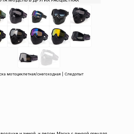
ска мотоциклетная/снегоходная | Следопыт
духе и зимой, и летом. Маска с линзой greyдля