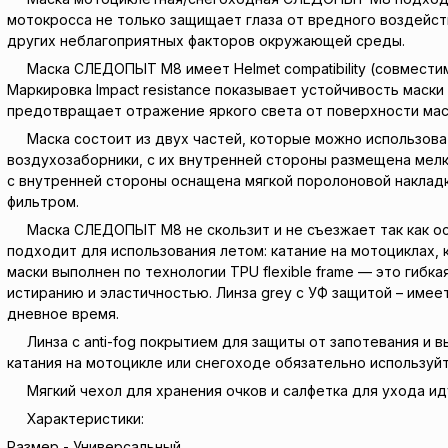
мотокросса не только защищает глаза от вредного воздейств
других неблагоприятных факторов окружающей среды.
Маска СЛЕДОПЫТ M8 имеет Helmet compatibility (совместим
Маркировка Impact resistance показывает устойчивость маски
предотвращает отражение яркого света от поверхности маск
Маска состоит из двух частей, которые можно использовать 
воздухозаборники, с их внутренней стороны размещена мелк
с внутренней стороны оснащена мягкой поролоновой накладк
фильтром.
Маска СЛЕДОПЫТ M8 не скользит и не съезжает так как ос
подходит для использования летом: катание на мотоциклах, к
маски выполнен по технологии TPU flexible frame — это гиб
истиранию и эластичностью. Линза grey с УФ защитой – имее
дневное время.
Линза с anti-fog покрытием для защиты от запотевания и в
катания на мотоцикле или снегоходе обязательно используй
Мягкий чехол для хранения очков и салфетка для ухода иду
Характеристики:
Размер - Универсальный