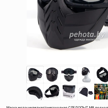
Маска мотоциклетная/снегоходная СЛЕДОПЫТ M8 подходит дл