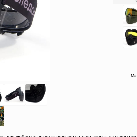
Ма
я любого занятия активными видами спорта на открытом воз