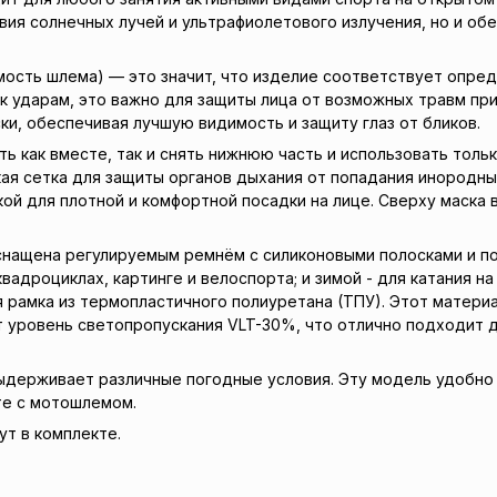
ия солнечных лучей и ультрафиолетового излучения, но и обе
ость шлема) — это значит, что изделие соответствует опред
 к ударам, это важно для защиты лица от возможных травм при
и, обеспечивая лучшую видимость и защиту глаз от бликов.
как вместе, так и снять нижнюю часть и использовать только
ая сетка для защиты органов дыхания от попадания инородны
ой для плотной и комфортной посадки на лице. Сверху маска
нащена регулируемым ремнём с силиконовыми полосками и по
вадроциклах, картинге и велоспорта; и зимой - для катания н
кая рамка из термопластичного полиуретана (ТПУ). Этот мате
т уровень светопропускания VLT-30%, что отлично подходит д
ыдерживает различные погодные условия. Эту модель удобно 
те с мотошлемом.
т в комплекте.