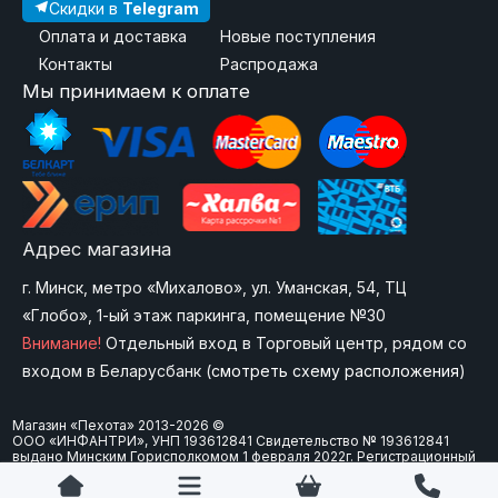
Скидки в
Telegram
Оплата и доставка
Новые поступления
Контакты
Распродажа
Мы принимаем к оплате
Адрес магазина
г. Минск, метро «Михалово», ул. Уманская, 54, ТЦ
«Глобо», 1-ый этаж паркинга, помещение №30
Внимание!
Отдельный вход в Торговый центр, рядом со
входом в Беларусбанк (
смотреть схему расположения
)
Магазин «Пехота» 2013-2026 ©
ООО «ИНФАНТРИ», УНП 193612841 Свидетельство № 193612841
выдано Минским Горисполкомом 1 февраля 2022г. Регистрационный
номер в Торговом реестре Республики Беларусь: 573747 от 15
февраля 2024 г. Юр. адрес: 220092 г.Минск, ул. Болеслава Берута, д.