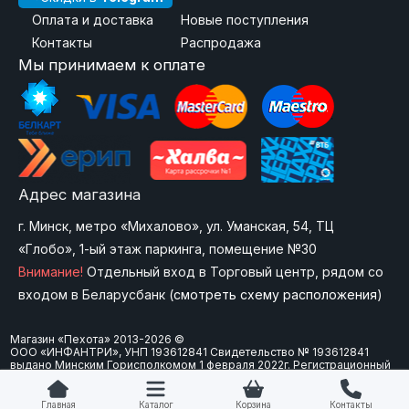
Оплата и доставка
Новые поступления
Контакты
Распродажа
Мы принимаем к оплате
Адрес магазина
г. Минск, метро «Михалово», ул. Уманская, 54, ТЦ
«Глобо», 1-ый этаж паркинга, помещение №30
Внимание!
Отдельный вход в Торговый центр, рядом со
входом в Беларусбанк (
смотреть схему расположения
)
Магазин «Пехота» 2013-2026 ©
ООО «ИНФАНТРИ», УНП 193612841 Свидетельство № 193612841
выдано Минским Горисполкомом 1 февраля 2022г. Регистрационный
номер в Торговом реестре Республики Беларусь: 573747 от 15
февраля 2024 г. Юр. адрес: 220092 г.Минск, ул. Болеслава Берута, д.
3Б, офис 907.
Главная
Каталог
Корзина
Контакты