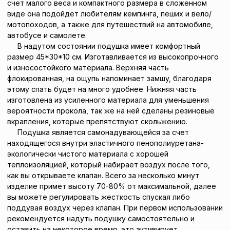
счет малого веса и компактного размера в сложенном
виде она подойдет любителям кемпинга, пеших и вело/
мотопоходов, а также для путешествий на автомобиле,
автобусе и самолете.
В надутом состоянии подушка имеет комфортный
размер 45*30*10 см. Изготавливается из высокопрочного
и износостойкого материала. Верхняя часть
флокированная, на ощупь напоминает замшу, благодаря
этому спать будет на много удобнее. Нижняя часть
изготовлена из усиленного материала для уменьшения
вероятности прокола, так же на ней сделаны резиновые
вкрапления, которые препятствуют скольжению.
Подушка является самонадувающейся за счет
находящегося внутри эластичного пенополиуретана-
экологически чистого материала с хорошей
теплоизоляцией, который набирает воздух после того,
как вы открываете клапан. Всего за несколько минут
изделие примет высоту 70-80% от максимальной, далее
вы можете регулировать жесткость спуская либо
поддувая воздух через клапан. При первом использовании
рекомендуется надуть подушку самостоятельно и
оставить на некоторое время, это активирует