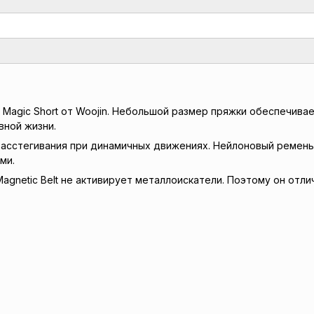
й Magic Short от Woojin. Небольшой размер пряжки обеспечив
вной жизни.
асстегивания при динамичных движениях. Нейлоновый ремень, 
ми.
agnetic Belt не активирует металлоискатели. Поэтому он отл