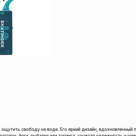
 и ощутить свободу на воде. Его яркий дизайн, вдохновленны
гулок, йоги, рыбалки или туринга, сочетая надежность и ком