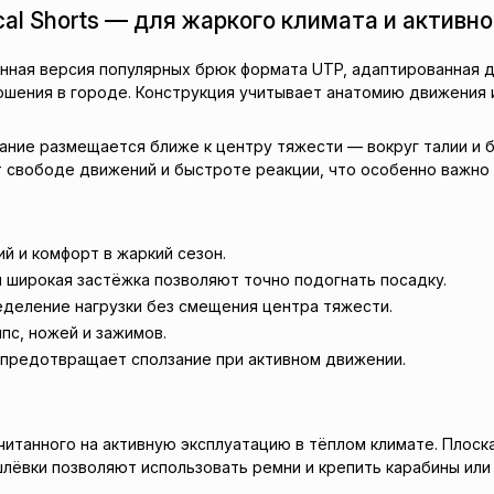
ical Shorts — для жаркого климата и активн
оченная версия популярных брюк формата UTP, адаптированная 
ошения в городе. Конструкция учитывает анатомию движения 
ие размещается ближе к центру тяжести — вокруг талии и б
 свободе движений и быстроте реакции, что особенно важно 
 и комфорт в жаркий сезон.
и широкая застёжка позволяют точно подогнать посадку.
еление нагрузки без смещения центра тяжести.
пс, ножей и зажимов.
предотвращает сползание при активном движении.
итанного на активную эксплуатацию в тёплом климате. Плоска
лёвки позволяют использовать ремни и крепить карабины или 