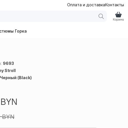
Оплата и доставка
Контакты
Корзина
стюмы Горка
а:
9693
y Stroll
:
Черный (Black)
9
BYN
0
BYN