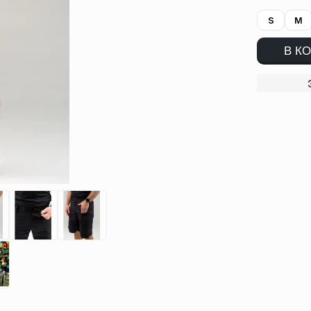
S
M
В К