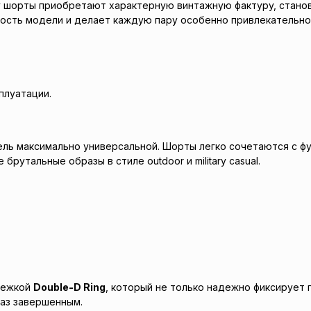
у шорты приобретают характерную винтажную фактуру, становя
ность модели и делает каждую пару особенно привлекательно
плуатации.
ь максимально универсальной. Шорты легко сочетаются с футб
брутальные образы в стиле outdoor и military casual.
тежкой
Double-D Ring
, который не только надежно фиксирует 
аз завершенным.