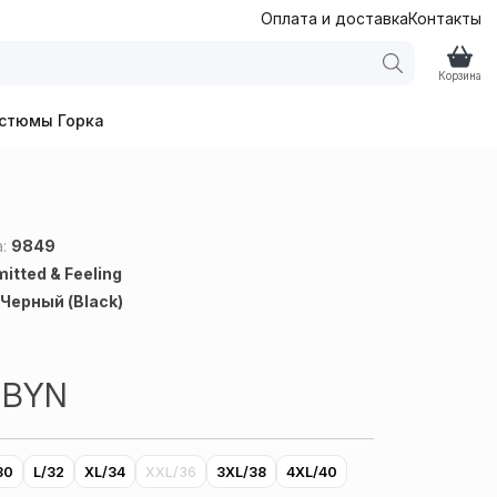
Оплата и доставка
Контакты
Корзина
стюмы Горка
а:
9849
itted & Feeling
:
Черный (Black)
9
BYN
30
L/32
XL/34
XXL/36
3XL/38
4XL/40