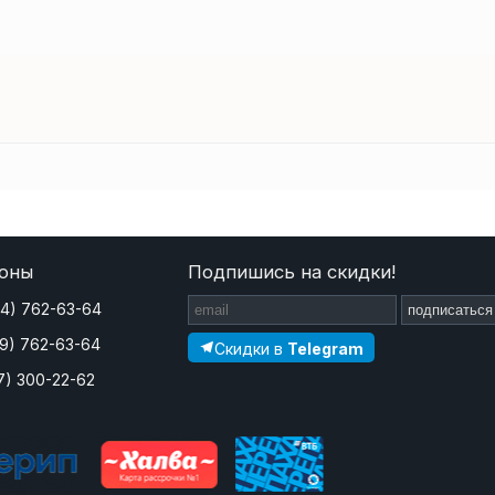
оны
Подпишись на скидки!
44) 762-63-64
подписаться
29) 762-63-64
Скидки в
Telegram
7) 300-22-62