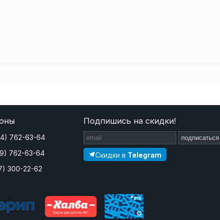
оны
Подпишись на скидки!
44) 762-63-64
подписаться
29) 762-63-64
Скидки в
Telegram
7) 300-22-62