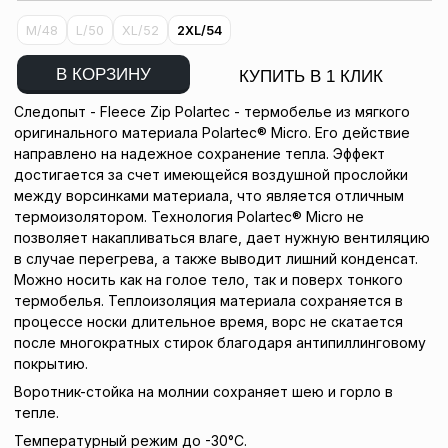
M/48
L/50
XL/52
2XL/54
В КОРЗИНУ
КУПИТЬ В 1 КЛИК
Следопыт - Fleece Zip Polartec - термобелье из мягкого
оригинального материала Polartec® Micro. Его действие
направлено на надежное сохранение тепла. Эффект
достигается за счет имеющейся воздушной прослойки
между ворсинками материала, что является отличным
термоизолятором. Технология Polartec® Micro не
позволяет накапливаться влаге, дает нужную вентиляцию
в случае перегрева, а также выводит лишний конденсат.
Можно носить как на голое тело, так и поверх тонкого
термобелья. Теплоизоляция материала сохраняется в
процессе носки длительное время, ворс не скатается
после многократных стирок благодаря антипиллинговому
покрытию.
Воротник-стойка на молнии сохраняет шею и горло в
тепле.
Температурный режим до -30°С.