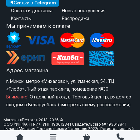
Скидки в
Telegram
Оплата и доставка
Новые поступления
Контакты
Распродажа
Мы принимаем к оплате
Адрес магазина
г. Минск, метро «Михалово», ул. Уманская, 54, ТЦ
«Глобо», 1-ый этаж паркинга, помещение №30
Внимание!
Отдельный вход в Торговый центр, рядом со
входом в Беларусбанк (
смотреть схему расположения
)
Магазин «Пехота» 2013-2026 ©
ООО «ИНФАНТРИ», УНП 193612841 Свидетельство № 193612841
выдано Минским Горисполкомом 1 февраля 2022г. Регистрационный
номер в Торговом реестре Республики Беларусь: 573747 от 15
февраля 2024 г. Юр. адрес: 220092 г.Минск, ул. Болеслава Берута, д.