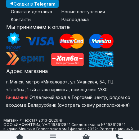
Скидки в
Telegram
Оплата и доставка
Новые поступления
Контакты
Распродажа
Мы принимаем к оплате
Адрес магазина
г. Минск, метро «Михалово», ул. Уманская, 54, ТЦ
«Глобо», 1-ый этаж паркинга, помещение №30
Внимание!
Отдельный вход в Торговый центр, рядом со
входом в Беларусбанк (
смотреть схему расположения
)
Магазин «Пехота» 2013-2026 ©
ООО «ИНФАНТРИ», УНП 193612841 Свидетельство № 193612841
выдано Минским Горисполкомом 1 февраля 2022г. Регистрационный
номер в Торговом реестре Республики Беларусь: 573747 от 15
февраля 2024 г. Юр. адрес: 220092 г.Минск, ул. Болеслава Берута, д.