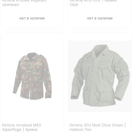
Китель Италия Vegetato
Китель ACU UCP | Армия
оригинал
США
Китель полевой M83
Китель SFU Next Olive Green |
Alpenflage | Армия
Helikon-Tex