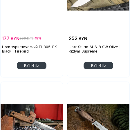
177
252
BYN
BYN
209
-15%
BYN
Нож туристический FH805-BK
Нож Sturm AUS-8 SW Olive |
Black | Firebird
Kizlyar Supreme
КУПИТЬ
КУПИТЬ