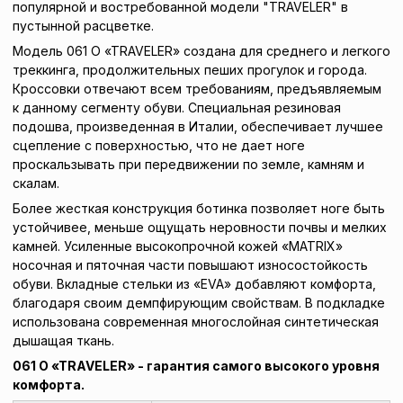
популярной и востребованной модели "ТRAVELER" в
пустынной расцветке.
Модель 061 О «ТRAVELER» создана для среднего и легкого
треккинга, продолжительных пеших прогулок и города.
Кроссовки отвечают всем требованиям, предъявляемым
к данному сегменту обуви. Специальная резиновая
подошва, произведенная в Италии, обеспечивает лучшее
сцепление с поверхностью, что не дает ноге
проскальзывать при передвижении по земле, камням и
скалам.
Более жесткая конструкция ботинка позволяет ноге быть
устойчивее, меньше ощущать неровности почвы и мелких
камней. Усиленные высокопрочной кожей «MATRIX»
носочная и пяточная части повышают износостойкость
обуви. Вкладные стельки из «EVA» добавляют комфорта,
благодаря своим демпфирующим свойствам. В подкладке
использована современная многослойная синтетическая
дышащая ткань.
061 О «ТRAVELER» - гарантия самого высокого уровня
комфорта.