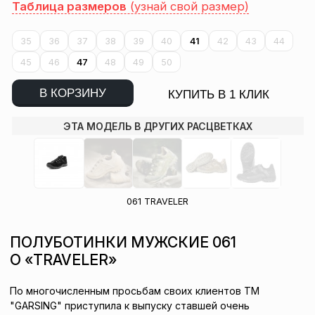
Таблица размеров
(узнай свой размер)
35
36
37
38
39
40
41
42
43
44
45
46
47
48
49
50
В КОРЗИНУ
КУПИТЬ В 1 КЛИК
ЭТА МОДЕЛЬ В ДРУГИХ РАСЦВЕТКАХ
061 TRAVЕLER
ПОЛУБОТИНКИ МУЖСКИЕ 061
О «TRAVЕLER»
По многочисленным просьбам своих клиентов ТМ
"GARSING" приступила к выпуску ставшей очень