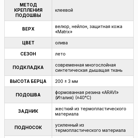
МЕТОД
КРЕПЛЕНИЯ
клеевой
ПОДОШВЫ
велюр, нейлон, защитная кожа
ВЕРХ
«Matrix»
ЦВЕТ
олива
СЕЗОН
лето
современная многослойная
ПОДКЛАДКА
синтетическая дышащая ткань
ВЫСОТА БЕРЦА
200 ± 3 мм
формованная резина «ARAVI»
ПОДОШВА
(Италия) (±40°С)
жесткий из термопластического
ЗАДНИК
материала
усиленный из
ПОДНОСОК
термопластического материала