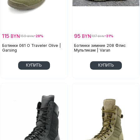
115
95
BYN
BYN
159
-28%
137
-31%
BYN
BYN
Ботинки 061 O Traveler Olive |
Ботинки зимние 208 Флис
Garsing
Мультикам | Varan
КУПИТЬ
КУПИТЬ