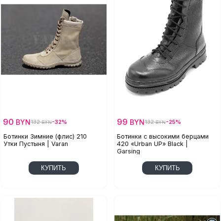
90
99
BYN
BYN
132
-32%
132
-25%
BYN
BYN
Ботинки Зимние (флис) 210
Ботинки с высокими берцами
Утки Пустыня | Varan
420 «Urban UP» Black |
Garsing
КУПИТЬ
КУПИТЬ