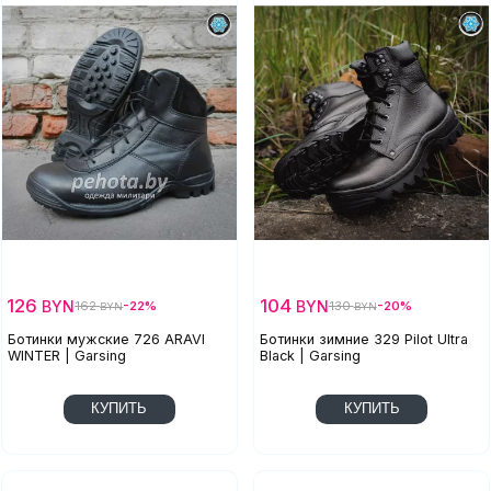
126
104
BYN
BYN
162
-22%
130
-20%
BYN
BYN
Ботинки мужские 726 ARAVI
Ботинки зимние 329 Pilot Ultra
WINTER | Garsing
Black | Garsing
КУПИТЬ
КУПИТЬ