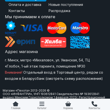
Оплата и доставка
Новые поступления
Контакты
Распродажа
Мы принимаем к оплате
Адрес магазина
г. Минск, метро «Михалово», ул. Уманская, 54, ТЦ
«Глобо», 1-ый этаж паркинга, помещение №30
Внимание!
Отдельный вход в Торговый центр, рядом со
входом в Беларусбанк (
смотреть схему расположения
)
Магазин «Пехота» 2013-2026 ©
ООО «ИНФАНТРИ», УНП 193612841 Свидетельство № 193612841
выдано Минским Горисполкомом 1 февраля 2022г. Регистрационный
номер в Торговом реестре Республики Беларусь: 573747 от 15
февраля 2024 г. Юр. адрес: 220092 г.Минск, ул. Болеслава Берута, д.
3Б, офис 907.
Главная
Каталог
Корзина
Контакты