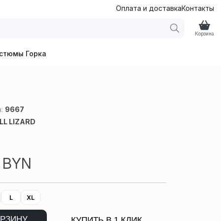
Оплата и доставка
Контакты
Корзина
стюмы Горка
а:
9667
LL LIZARD
6
BYN
L
XL
ОРЗИНУ
КУПИТЬ В 1 КЛИК