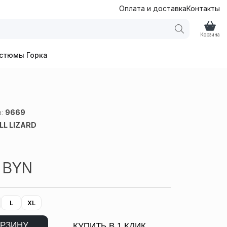
Оплата и доставка
Контакты
Корзина
стюмы Горка
а:
9669
LL LIZARD
6
BYN
L
XL
ОРЗИНУ
КУПИТЬ В 1 КЛИК