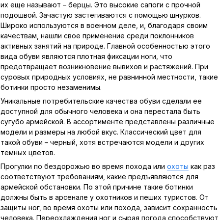
их еще называют – берцы. Это высокие сапоги с прочной
подошвой. Зачастую застегиваются с помощью шнурков.
Широко используются в военном деле, и, благодаря своим
качествам, нашли свое применение среди поклонников
активных занятий на природе. Главной особенностью этого
вида обуви являются плотная фиксации ноги, что
предотвращает возникновение вывихов и растяжений. При
суровых природных условиях, не равнинной местности, такие
ботинки просто незаменимы.
Уникальные потребительские качества обуви сделали ее
доступной для обычного человека и она перестала быть
сугубо армейской. В ассортименте представлены различные
модели и размеры на любой вкус. Классический цвет для
такой обуви – черный, хотя встречаются модели и других
темных цветов.
Прогулки по бездорожью во время похода или
охоты
как раз
соответствуют требованиям, какие предъявляются для
армейской обстановки. По этой причине такие ботинки
должны быть в арсенале у охотников и пеших туристов. От
защиты ног, во время охоты или похода, зависит сохранность
человека. Переохлаждения ног и сырая погода способствуют