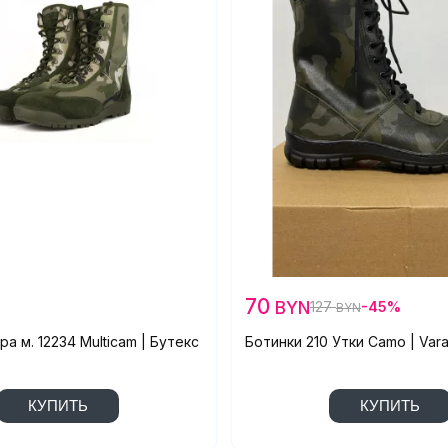
70
BYN
127
-45%
BYN
а м. 12234 Multicam | Бутекс
Ботинки 210 Утки Camo | Var
КУПИТЬ
КУПИТЬ