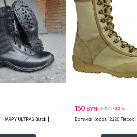
150
BYN
215
-30%
BYN
1 HARPY ULTRAS Black |
Ботинки Кобра 12320 Песок |