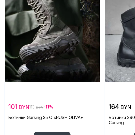
101
164
BYN
BYN
113
-11%
BYN
Ботинки Garsing 35 О «RUSH OLIVA»
Ботинки 390
Garsing