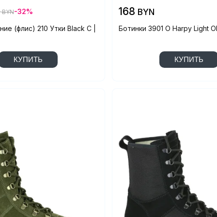
168
BYN
2
-32%
BYN
ие (флис) 210 Утки Black C |
Ботинки 3901 O Harpy Light Ol
КУПИТЬ
КУПИТЬ