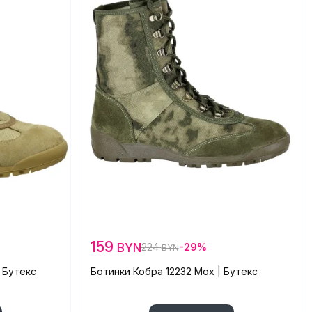
159
BYN
224
-29%
BYN
 Бутекс
Ботинки Кобра 12232 Мох | Бутекс