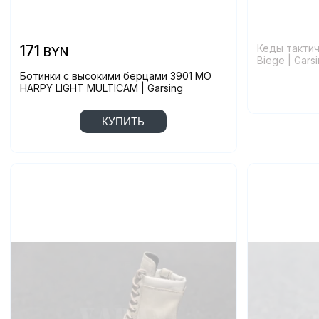
171
Кеды такти
BYN
Biege | Gars
Ботинки с высокими берцами 3901 MO
HARPY LIGHT MULTICAM | Garsing
КУПИТЬ