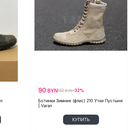
90
BYN
132
-32%
BYN
an
Ботинки Зимние (флис) 210 Утки Пустыня
| Varan
КУПИТЬ