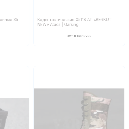
ченные 35
Кеды тактические 05118 AT «BERKUT
NEW» Atacs | Garsing