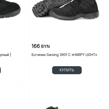
166
BYN
ерный |
Ботинки Garsing 3901 С «HARPY LIGHT»
КУПИТЬ