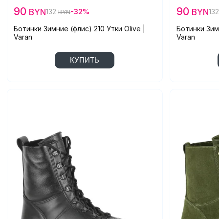
90
90
BYN
BYN
132
-32%
13
BYN
Ботинки Зимние (флис) 210 Утки Olive |
Ботинки Зимн
Varan
Varan
КУПИТЬ