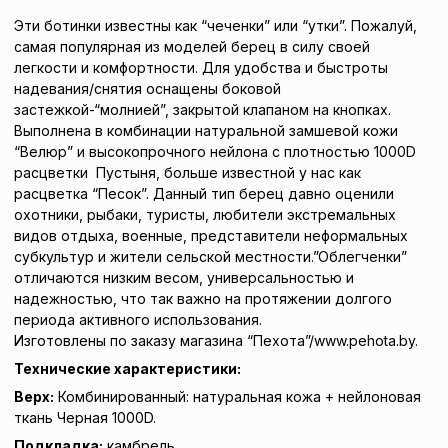
Эти ботинки известны как “чеченки” или “утки”. Пожалуй,
самая популярная из моделей берец в силу своей
легкости и комфортности. Для удобства и быстроты
надевания/снятия оснащены боковой
застежкой-“молнией”, закрытой клапаном на кнопках.
Выполнена в комбинации натуральной замшевой кожи
“Велюр” и высокопрочного нейлона с плотностью 1000D
расцветки Пустыня, больше известной у нас как
расцветка “Песок”. Данный тип берец давно оценили
охотники, рыбаки, туристы, любители экстремальных
видов отдыха, военные, представители неформальных
субкультур и жители сельской местности.”Облегченки”
отличаются низким весом, универсальностью и
надежностью, что так важно на протяжении долгого
периода активного использования.
Изготовлены по заказу магазина “Пехота”/www.pehota.by.
Технические характеристики:
Верх:
Комбинированный: натуральная кожа + нейлоновая
ткань Черная 1000D.
Подкладка:
камбрель