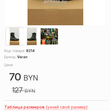
Код товара:
8214
Бренд:
Varan
Цена
70
BYN
127
BYN
Таблица размеров
(узнай свой размер)