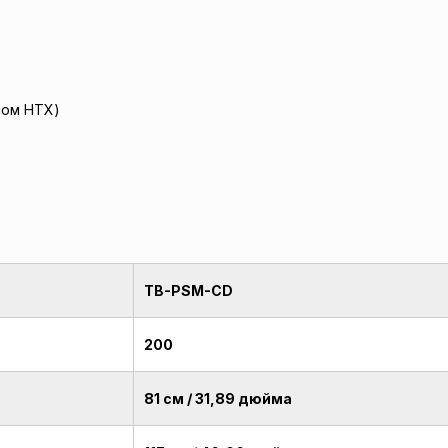
пом HTX)
TB-PSM-CD
200
81 см / 31,89 дюйма