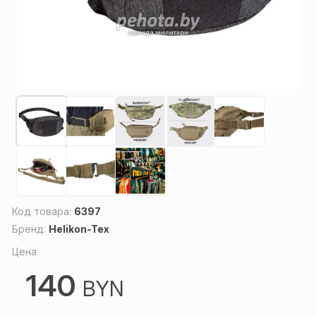
Код товара:
6397
Бренд:
Helikon-Tex
Цена
140
BYN